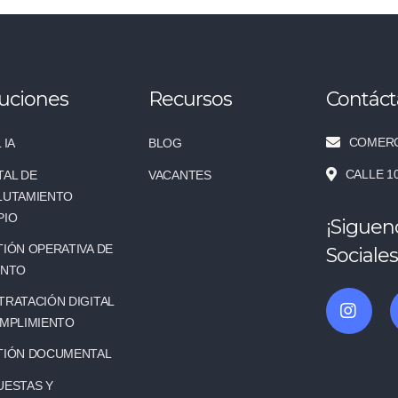
uciones
Recursos
Contác
COMERC
 IA
BLOG
CALLE 1
TAL DE
VACANTES
LUTAMIENTO
PIO
¡Siguen
IÓN OPERATIVA DE
Sociales
ENTO
RATACIÓN DIGITAL
UMPLIMIENTO
TIÓN DOCUMENTAL
UESTAS Y