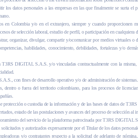
itir los datos personales a las empresas en las que finalmente se surta el
umano.
ceros en Colombia y/o en el extranjero, siempre y cuando proporcionen 
esos de selección laboral, estudio de perfil, o participación en cualquiera d
gistrar, organizar, divulgar, compartir y/ocomunicar por medios virtuales o
ompetencias, habilidades, conocimiento, debilidades, fortalezas y/o dem
esa T3RS DIGITAL S.A.S. y/o vinculadas contractualmente con la misma, a
ialidad.
.S., con fines de desarrollo operativo y/o de administración de sistemas.
ros, dentro o fuera del territorio colombiano, para los procesos de licenc
mpañías.
 de protección o custodia de la información y de las bases de datos de T
ertados, estado de las postulaciones y avances del proceso de selección al in
ejoramiento del servicio de la plataforma patrocinada por T3RS DIGITAL 
olicitados y autorizados expresamente por el Titular de los datos personale
mpleadoras y/o contratantes respecto a la solicitud de adelanto de nómina