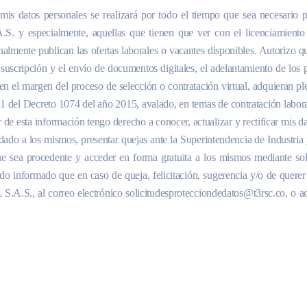
is datos personales se realizará por todo el tiempo que sea necesario par
 y especialmente, aquellas que tienen que ver con el licenciamiento d
almente publican las ofertas laborales o vacantes disponibles. Autorizo qu
a suscripción y el envío de documentos digitales, el adelantamiento de los 
 el margen del proceso de selección o contratación virtual, adquieran plen
7.1 del Decreto 1074 del año 2015, avalado, en temas de contratación labor
de esta información tengo derecho a conocer, actualizar y rectificar mis dat
dado a los mismos, presentar quejas ante la Superintendencia de Industria 
ue sea procedente y acceder en forma gratuita a los mismos mediante soli
o informado que en caso de queja, felicitación, sugerencia y/o de querer
A.S., al correo electrónico solicitudesprotecciondedatos@t3rsc.co, o acu