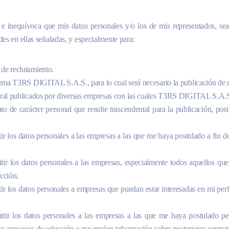
 e inequívoca que mis datos personales y/o los de mis representados, sean
des en ellas señaladas, y especialmente para:
 de reclutamiento.
forma T3RS DIGITAL S.A.S., para lo cual será necesario la publicación de mi
aboral publicados por diversas empresas con las cuales T3RS DIGITAL S.A.S
to de carácter personal que resulte trascendental para la publicación, pos
tir los datos personales a las empresas a las que me haya postulado a fin d
itir los datos personales a las empresas, especialmente todos aquellos que
ección.
itir los datos personales a empresas que puedan estar interesadas en mi per
smitir los datos personales a las empresas a las que me haya postulado 
os procesos de selección o me envíen información sobre posteriores contrat