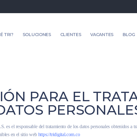
É TRI?
SOLUCIONES
CLIENTES
VACANTES
BLOG
IÓN PARA EL TRAT
DATOS PERSONALE
 el responsable del tratamiento de los datos personales obtenidos a tra
ibles en el sitio web
https://tridigital.com.co